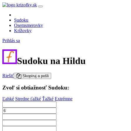
Sudoku
Osemsmerovky
Krížovky
Prihlás sa
Sudoku na Hildu
Riešiť
Skopíruj a pošli
Zvoľ si obtiažnosť Sudoku:
Ľahké
Stredne ťažké
Ťažké
Extrémne