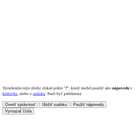
Vyriešením tejto úlohy získaš jeden "
?
", ktorý možeš použiť ako
nápovedu
v
krížovke
, alebo v
sudoku
. Stačí byť prihlásený.