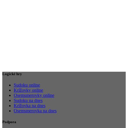
Logické hry
Sudoku online
Krížovky online
Osemsmerovky online
Sudoku na dnes
Krížovka na dnes
Osemsmerovka na dnes
Podpora