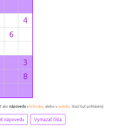
iť ako
nápovedu
v
krížovke
, alebo v
sudoku
. Stačí byť prihlásený.