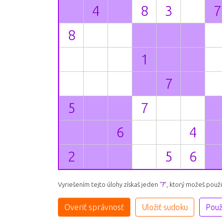
Vyriešením tejto úlohy získaš jeden "
?
", ktorý možeš použ