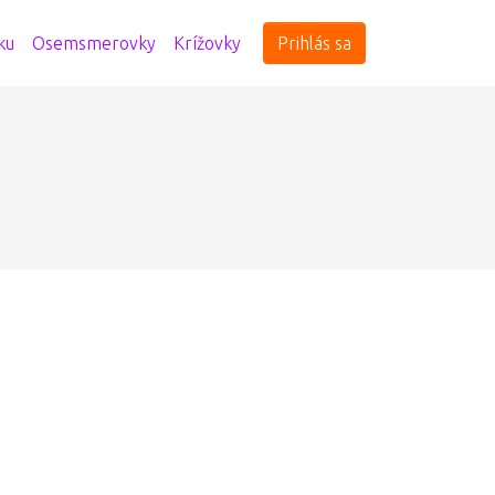
ku
Osemsmerovky
Krížovky
Prihlás sa