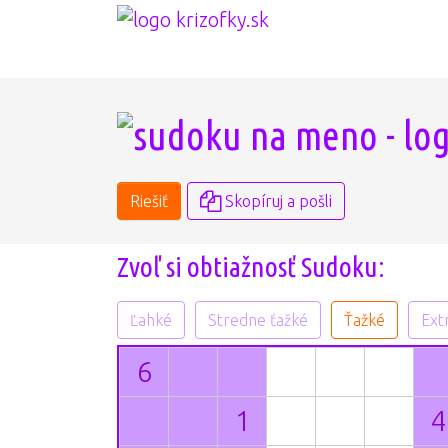
Riešiť
Skopíruj a pošli
Zvoľ si obtiažnosť Sudoku:
Ľahké
Stredne ťažké
Ťažké
Ext