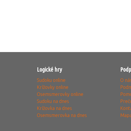
Logické hry
Podp
Sudoku online
O ná
Krížovky online
Podm
Osemsmerovky online
Pomo
Sudoku na dnes
Preč
Krížovka na dnes
Kont
Osemsmerovka na dnes
Mapa