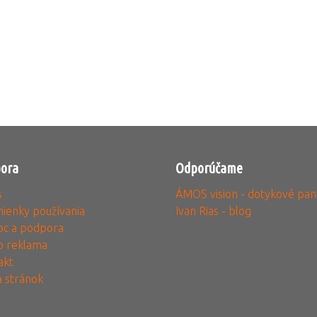
ora
Odporúčame
s
ÁMOS vision - dotykové pan
ienky používania
Ivan Rias - blog
c a podpora
o reklama
akt
 stránok