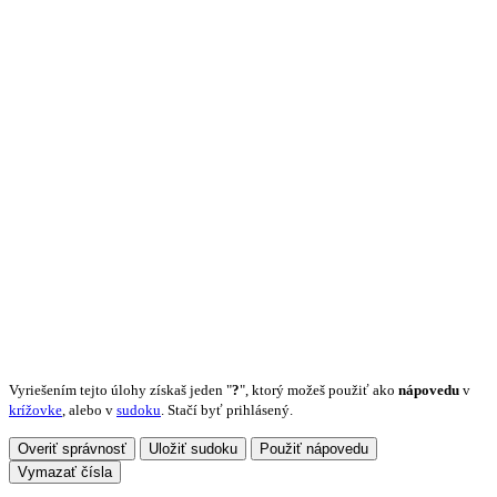
Vyriešením tejto úlohy získaš jeden "
?
", ktorý možeš použiť ako
nápovedu
v
krížovke
, alebo v
sudoku
. Stačí byť prihlásený.