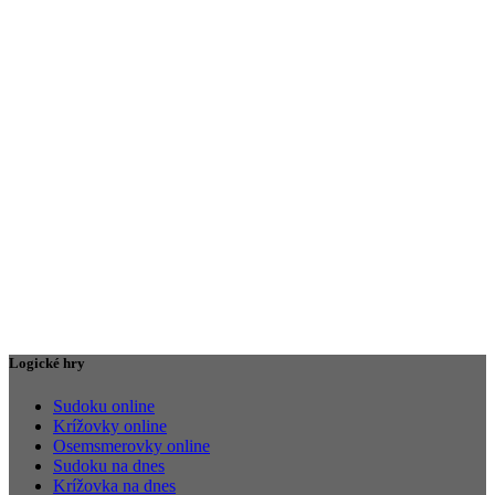
Logické hry
Sudoku online
Krížovky online
Osemsmerovky online
Sudoku na dnes
Krížovka na dnes