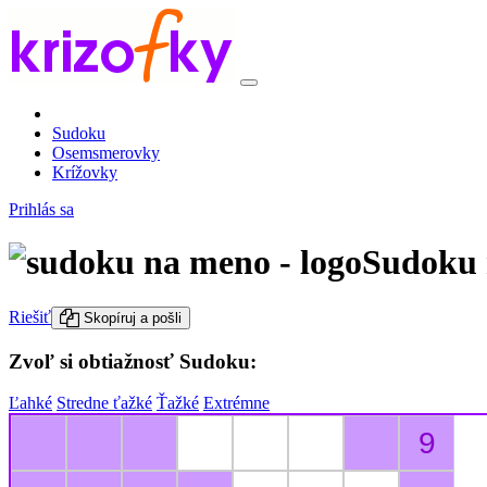
Sudoku
Osemsmerovky
Krížovky
Prihlás sa
Sudoku 
Riešiť
Skopíruj a pošli
Zvoľ si obtiažnosť Sudoku:
Ľahké
Stredne ťažké
Ťažké
Extrémne