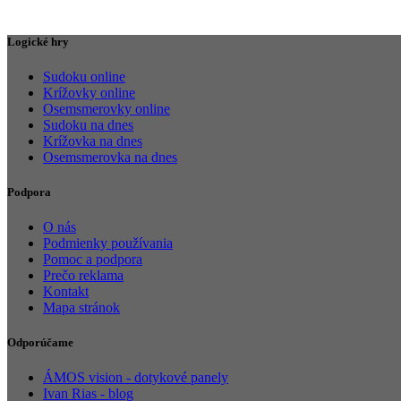
Logické hry
Sudoku online
Krížovky online
Osemsmerovky online
Sudoku na dnes
Krížovka na dnes
Osemsmerovka na dnes
Podpora
O nás
Podmienky používania
Pomoc a podpora
Prečo reklama
Kontakt
Mapa stránok
Odporúčame
ÁMOS vision - dotykové panely
Ivan Rias - blog