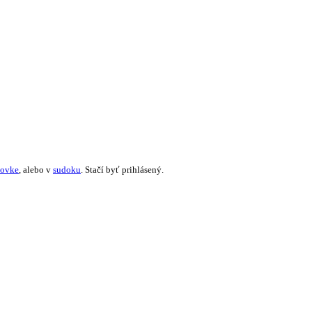
žovke
, alebo v
sudoku
. Stačí byť prihlásený.