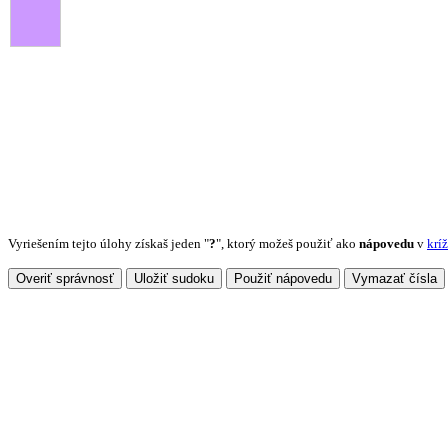
Vyriešením tejto úlohy získaš jeden "
?
", ktorý možeš použiť ako
nápovedu
v
krí