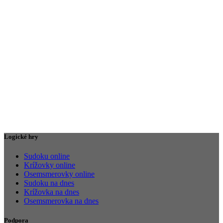
Logické hry
Sudoku online
Krížovky online
Osemsmerovky online
Sudoku na dnes
Krížovka na dnes
Osemsmerovka na dnes
Podpora