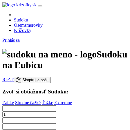
Sudoku
Osemsmerovky
Krížovky
Prihlás sa
Sudoku
na Ľubicu
Riešiť
Skopíruj a pošli
Zvoľ si obtiažnosť Sudoku:
Ľahké
Stredne ťažké
Ťažké
Extrémne