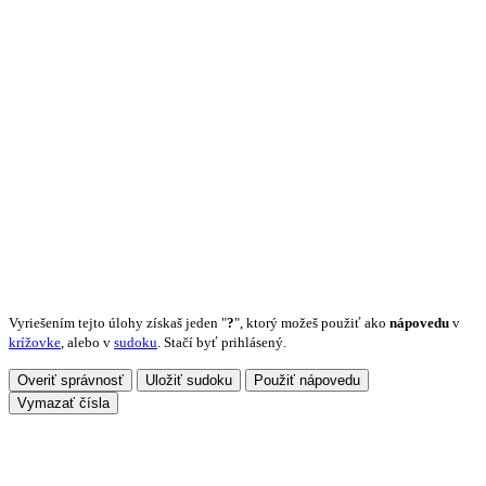
Vyriešením tejto úlohy získaš jeden "
?
", ktorý možeš použiť ako
nápovedu
v
krížovke
, alebo v
sudoku
. Stačí byť prihlásený.