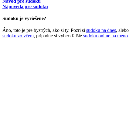
Návod pre sudoku
Nápoveda pre sudoku
Sudoku je vyriešené?
Áno, toto je pre bystrých, ako si ty. Pozri si
sudoku na dnes
, alebo
sudoku zo včera
, prípadne si vyber ďalšie
sudoku online na meno
.