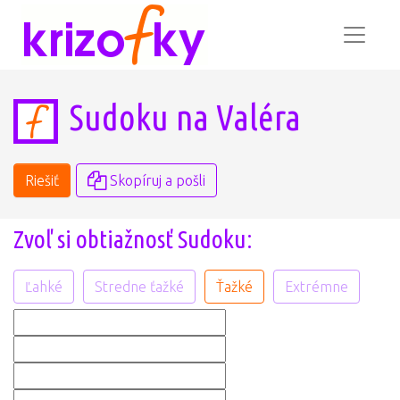
Sudoku na Valéra
Riešiť
Skopíruj a pošli
Zvoľ si obtiažnosť Sudoku:
Ľahké
Stredne ťažké
Ťažké
Extrémne