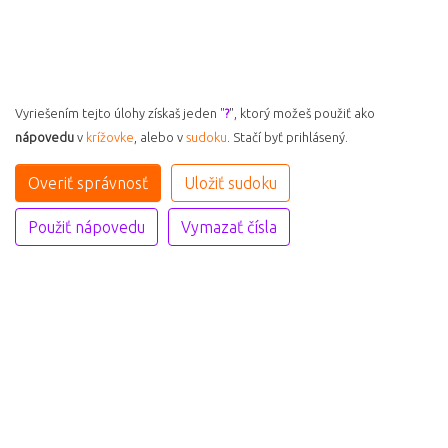
Vyriešením tejto úlohy získaš jeden "
?
", ktorý možeš použiť ako
nápovedu
v
krížovke
, alebo v
sudoku
. Stačí byť prihlásený.