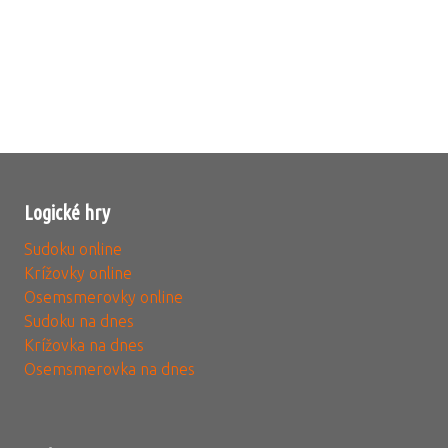
Logické hry
Sudoku online
Krížovky online
Osemsmerovky online
Sudoku na dnes
Krížovka na dnes
Osemsmerovka na dnes