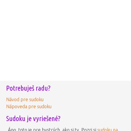
Potrebuješ radu?
Návod pre sudoku
Nápoveda pre sudoku
Sudoku je vyriešené?
Áno, toto je pre bystrých, ako si ty. Pozri si
sudoku na