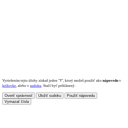
Vyriešením tejto úlohy získaš jeden "
?
", ktorý možeš použiť ako
nápovedu
v
krížovke
, alebo v
sudoku
. Stačí byť prihlásený.