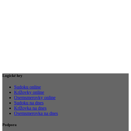
Logické hry
Sudoku online
Krížovky online
Osemsmerovky online
Sudoku na dnes
Krížovka na dnes
Osemsmerovka na dnes
Podpora