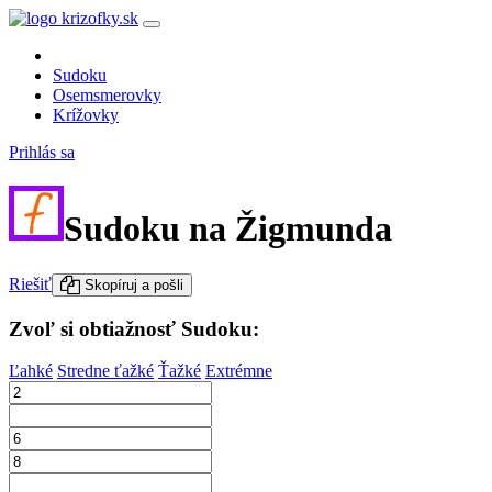
Sudoku
Osemsmerovky
Krížovky
Prihlás sa
Sudoku na Žigmunda
Riešiť
Skopíruj a pošli
Zvoľ si obtiažnosť Sudoku:
Ľahké
Stredne ťažké
Ťažké
Extrémne