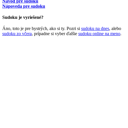
Návod pre sudoku
Nápoveda pre sudoku
Sudoku je vyriešené?
Áno, toto je pre bystrých, ako si ty. Pozri si
sudoku na dnes
, alebo
sudoku zo včera
, prípadne si vyber ďalšie
sudoku online na meno
.