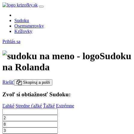
Sudoku
Osemsmerovky
Krížovky
Prihlás sa
Sudoku
na Rolanda
Riešiť
Skopíruj a pošli
Zvoľ si obtiažnosť Sudoku:
Ľahké
Stredne ťažké
Ťažké
Extrémne