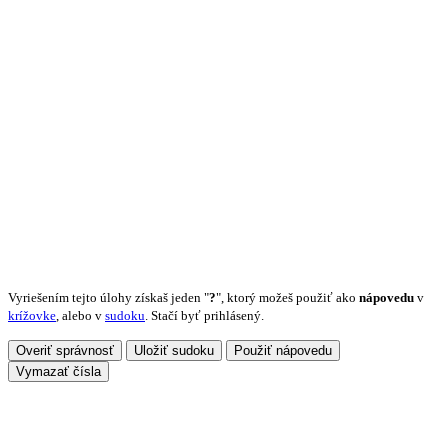
Vyriešením tejto úlohy získaš jeden "
?
", ktorý možeš použiť ako
nápovedu
v
krížovke
, alebo v
sudoku
. Stačí byť prihlásený.