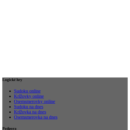
Logické hry
Sudoku online
Krížovky online
Osemsmerovky online
Sudoku na dnes
Krížovka na dnes
Osemsmerovka na dnes
Podpora