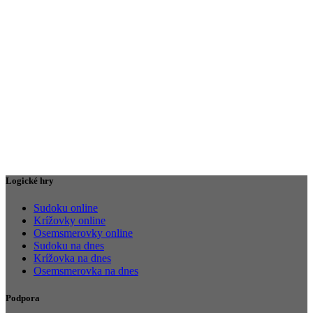
Logické hry
Sudoku online
Krížovky online
Osemsmerovky online
Sudoku na dnes
Krížovka na dnes
Osemsmerovka na dnes
Podpora