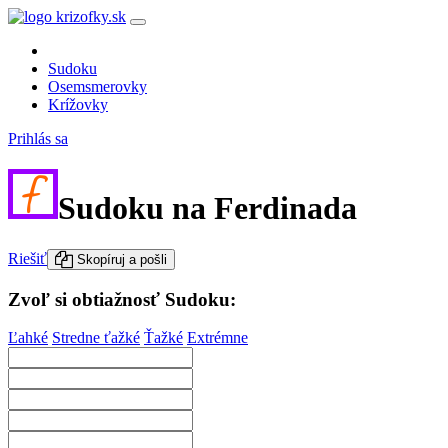
Sudoku
Osemsmerovky
Krížovky
Prihlás sa
Sudoku na Ferdinada
Riešiť
Skopíruj a pošli
Zvoľ si obtiažnosť Sudoku:
Ľahké
Stredne ťažké
Ťažké
Extrémne