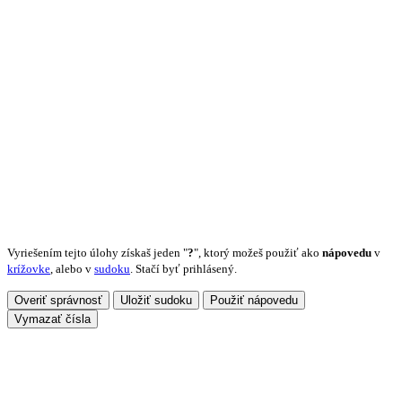
Vyriešením tejto úlohy získaš jeden "
?
", ktorý možeš použiť ako
nápovedu
v
krížovke
, alebo v
sudoku
. Stačí byť prihlásený.