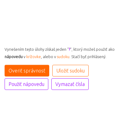
Vyriešením tejto úlohy získaš jeden "
?
", ktorý možeš použiť ako
nápovedu
v
krížovke
, alebo v
sudoku
. Stačí byť prihlásený.