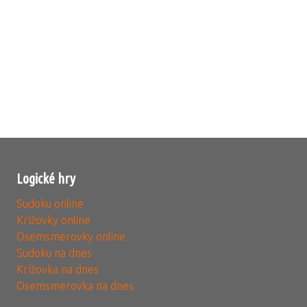
Logické hry
Sudoku online
Krížovky online
Osemsmerovky online
Sudoku na dnes
Krížovka na dnes
Osemsmerovka na dnes