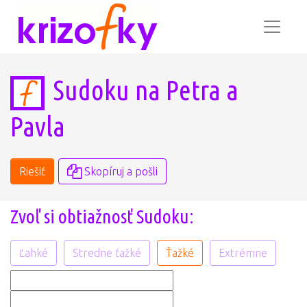
Sudoku na Petra a
Pavla
Riešiť
Skopíruj a pošli
Zvoľ si obtiažnosť Sudoku:
Ľahké
Stredne ťažké
Ťažké
Extrémne