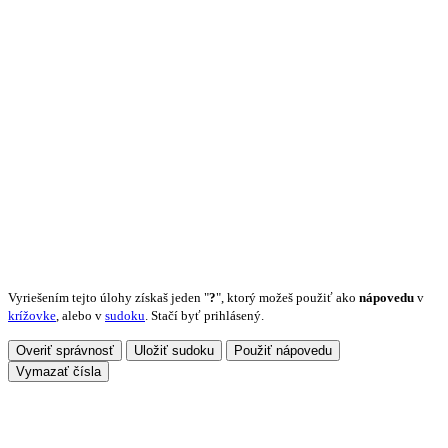
Vyriešením tejto úlohy získaš jeden "
?
", ktorý možeš použiť ako
nápovedu
v
krížovke
, alebo v
sudoku
. Stačí byť prihlásený.