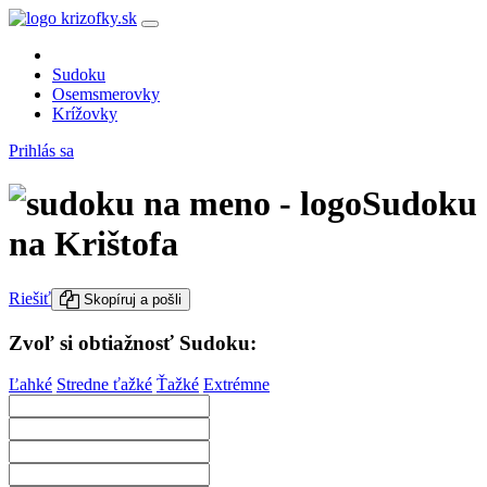
Sudoku
Osemsmerovky
Krížovky
Prihlás sa
Sudoku
na Krištofa
Riešiť
Skopíruj a pošli
Zvoľ si obtiažnosť Sudoku:
Ľahké
Stredne ťažké
Ťažké
Extrémne