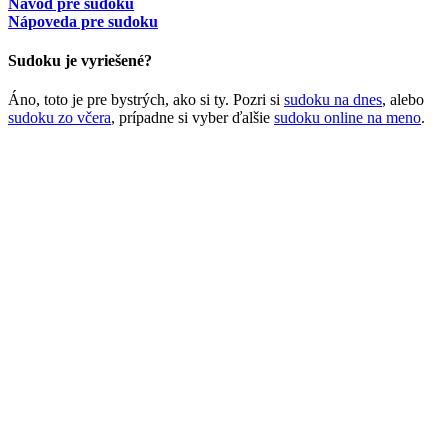
Návod pre sudoku
Nápoveda pre sudoku
Sudoku je vyriešené?
Áno, toto je pre bystrých, ako si ty. Pozri si
sudoku na dnes
, alebo
sudoku zo včera
, prípadne si vyber ďalšie
sudoku online na meno
.