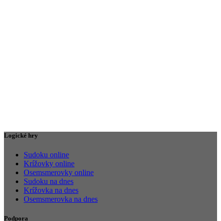
Logické hry
Sudoku online
Krížovky online
Osemsmerovky online
Sudoku na dnes
Krížovka na dnes
Osemsmerovka na dnes
Podpora