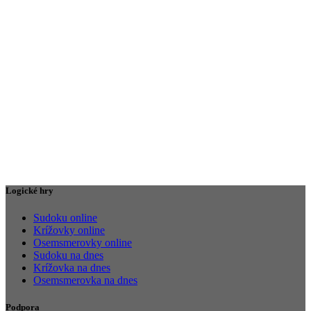
Logické hry
Sudoku online
Krížovky online
Osemsmerovky online
Sudoku na dnes
Krížovka na dnes
Osemsmerovka na dnes
Podpora