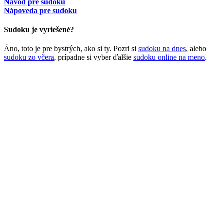
Návod pre sudoku
Nápoveda pre sudoku
Sudoku je vyriešené?
Áno, toto je pre bystrých, ako si ty. Pozri si
sudoku na dnes
, alebo
sudoku zo včera
, prípadne si vyber ďalšie
sudoku online na meno
.