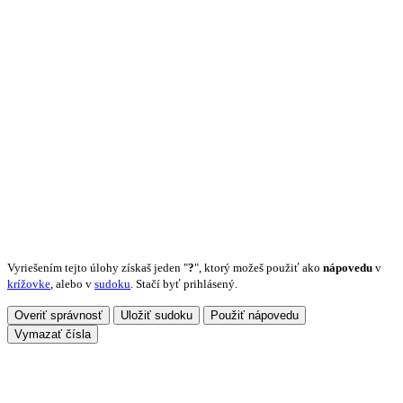
Vyriešením tejto úlohy získaš jeden "
?
", ktorý možeš použiť ako
nápovedu
v
krížovke
, alebo v
sudoku
. Stačí byť prihlásený.