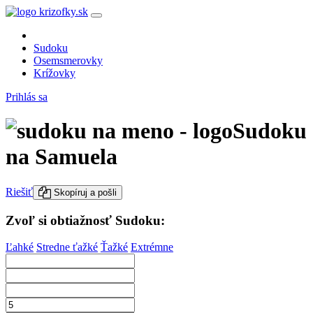
Sudoku
Osemsmerovky
Krížovky
Prihlás sa
Sudoku
na Samuela
Riešiť
Skopíruj a pošli
Zvoľ si obtiažnosť Sudoku:
Ľahké
Stredne ťažké
Ťažké
Extrémne