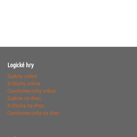
Logické hry
Sudoku online
Krížovky online
Osemsmerovky online
Sudoku na dnes
Krížovka na dnes
Osemsmerovka na dnes