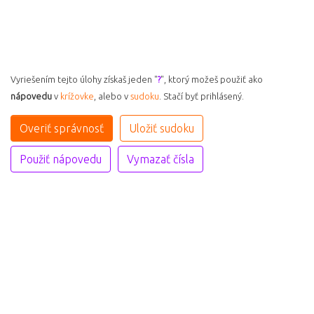
Vyriešením tejto úlohy získaš jeden "
?
", ktorý možeš použiť ako
nápovedu
v
krížovke
, alebo v
sudoku
. Stačí byť prihlásený.