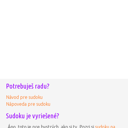
Potrebuješ radu?
Návod pre sudoku
Nápoveda pre sudoku
Sudoku je vyriešené?
Áno, toto je pre bystrých, ako si ty. Pozri si
sudoku na