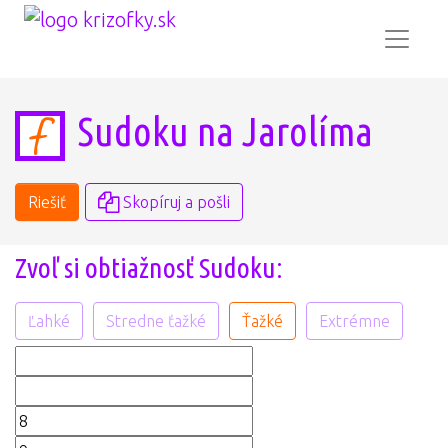
Sudoku na Jarolíma
Riešiť
Skopíruj a pošli
Zvoľ si obtiažnosť Sudoku:
Ľahké
Stredne ťažké
Ťažké
Extrémne