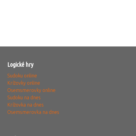
Logické hry
Sudoku online
Krížovky online
Osemsmerovky online
Sudoku na dnes
Krížovka na dnes
Osemsmerovka na dnes