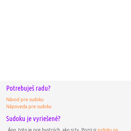
Potrebuješ radu?
Návod pre sudoku
Nápoveda pre sudoku
Sudoku je vyriešené?
Áno, toto je pre bystrých, ako si ty. Pozri si
sudoku na