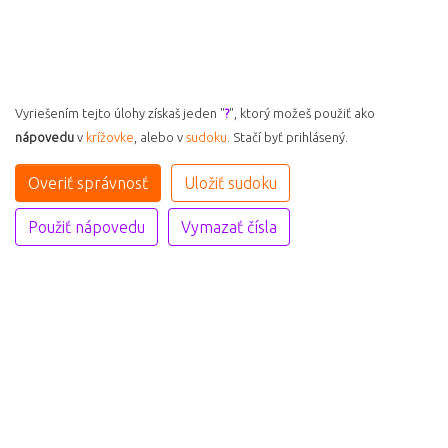
Vyriešením tejto úlohy získaš jeden "
?
", ktorý možeš použiť ako
nápovedu
v
krížovke
, alebo v
sudoku
. Stačí byť prihlásený.