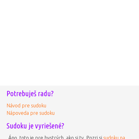
Potrebuješ radu?
Návod pre sudoku
Nápoveda pre sudoku
Sudoku je vyriešené?
Áno, toto je pre bystrých, ako si ty. Pozri si
sudoku na