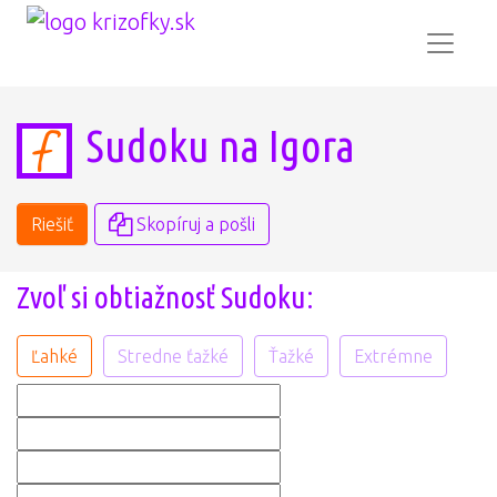
Sudoku na Igora
Riešiť
Skopíruj a pošli
Zvoľ si obtiažnosť Sudoku:
Ľahké
Stredne ťažké
Ťažké
Extrémne