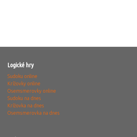
Logické hry
Sudoku online
Krížovky online
Osemsmerovky online
Sudoku na dnes
Krížovka na dnes
Osemsmerovka na dnes