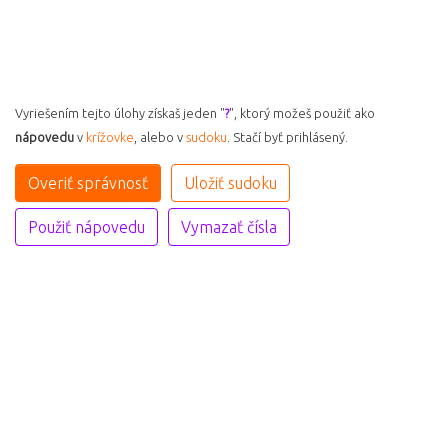
Vyriešením tejto úlohy získaš jeden "
?
", ktorý možeš použiť ako
nápovedu
v
krížovke
, alebo v
sudoku
. Stačí byť prihlásený.