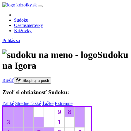
Sudoku
Osemsmerovky
Krížovky
Prihlás sa
Sudoku
na Igora
Riešiť
Skopíruj a pošli
Zvoľ si obtiažnosť Sudoku:
Ľahké
Stredne ťažké
Ťažké
Extrémne