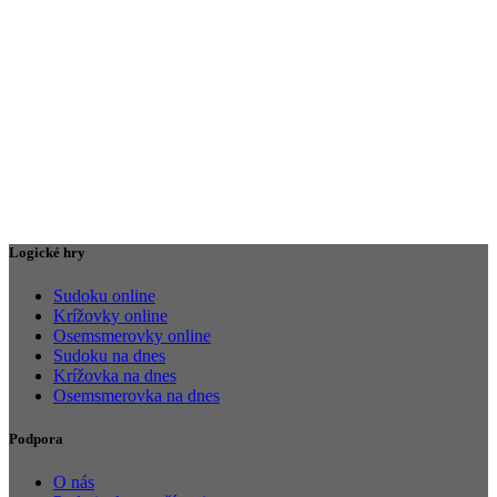
Logické hry
Sudoku online
Krížovky online
Osemsmerovky online
Sudoku na dnes
Krížovka na dnes
Osemsmerovka na dnes
Podpora
O nás