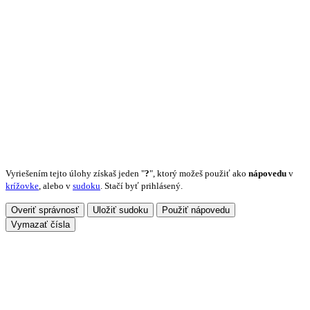
Vyriešením tejto úlohy získaš jeden "
?
", ktorý možeš použiť ako
nápovedu
v
krížovke
, alebo v
sudoku
. Stačí byť prihlásený.